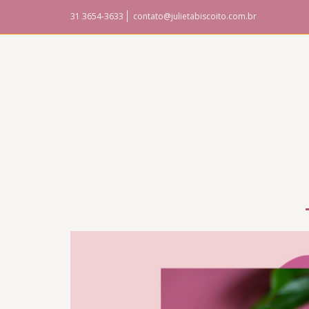
31 3654-3633
contato@julietabiscoito.com.br