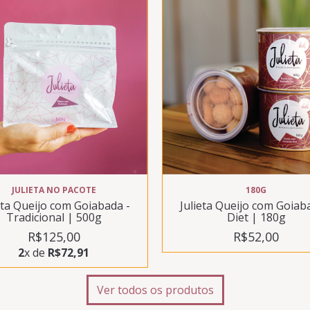
JULIETA NO PACOTE
180G
eta Queijo com Goiabada -
Julieta Queijo com Goiab
Tradicional | 500g
Diet | 180g
R$125,00
R$52,00
2
x de
R$72,91
Ver todos os produtos